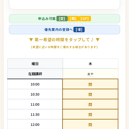
申込み可能
[空]
[問]
[GP]
優先案内の登録へ
[埋]
▼ 第一希望の時間をタップして♪ ▼
(希望に近いお時間をご案内する場合があります)
曜日
木
在籍講師
あや
10:00
問
10:30
問
11:00
問
11:30
問
12:00
問