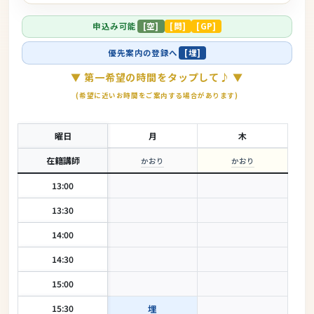
申込み可能
[空]
[問]
[GP]
優先案内の登録へ
[埋]
▼ 第一希望の時間をタップして♪ ▼
(希望に近いお時間をご案内する場合があります)
曜日
月
木
在籍講師
かおり
かおり
13:00
13:30
14:00
14:30
15:00
15:30
埋